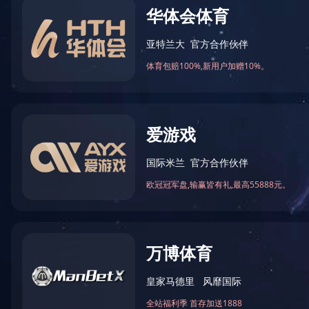
领域手游资讯
练习实华不锈钢管件
热烈祝贺完美
在国内咨讯电活:
0551-63617088
传真：
0551-63617078
邮箱：
jwm@aijinxi.com
2023年新
邮箱：
liu@aijinxi.com
邮编：230601
地址：安徽合肥经济技术开发区
玉屏路219号
注册地址：浙江河南肥西县花岗
2022网民
工业化的园丰乐河国道-6