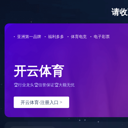
完美网页版
诚邀赶到合肥市实华管有限厂家权利与义务厂家官网手机官
针对金属材料对焊管件22年 
实华百度主页
碰面管
直流高压不锈
件
网站导航
实华信息
实华动态
实华动态的
合肥完美网页版