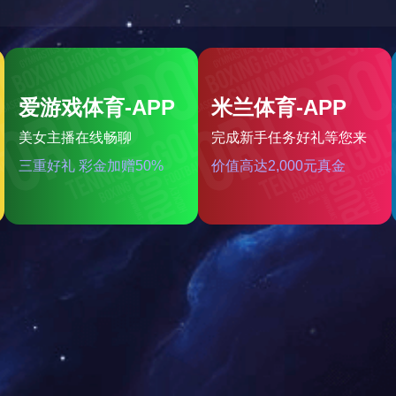
预警：高校招生录取期间，谨防诈骗
话
疫情排查”骗局曝光
惕以“托关系”“有门路”为由的诈骗